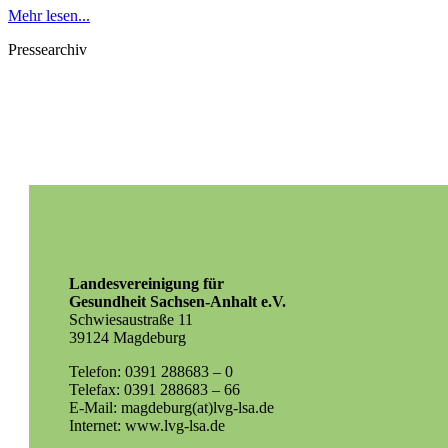
Mehr lesen...
Pressearchiv
Landesvereinigung für
Gesundheit Sachsen-Anhalt e.V.
Schwiesaustraße 11
39124 Magdeburg
Telefon: 0391 288683 – 0
Telefax: 0391 288683 – 66
E-Mail: magdeburg(at)lvg-lsa.de
Internet: www.lvg-lsa.de