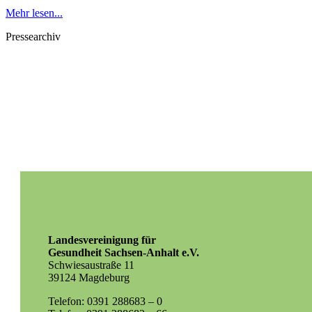
Mehr lesen...
Pressearchiv
Landesvereinigung für
Gesundheit Sachsen-Anhalt e.V.
Schwiesaustraße 11
39124 Magdeburg
Telefon: 0391 288683 – 0