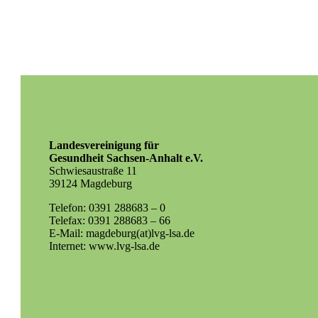
Landesvereinigung für
Gesundheit Sachsen-Anhalt e.V.
Schwiesaustraße 11
39124 Magdeburg
Telefon: 0391 288683 – 0
Telefax: 0391 288683 – 66
E-Mail: magdeburg(at)lvg-lsa.de
Internet: www.lvg-lsa.de