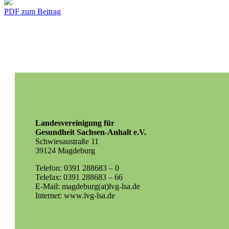
PDF zum Beitrag
Landesvereinigung für
Gesundheit Sachsen-Anhalt e.V.
Schwiesaustraße 11
39124 Magdeburg
Telefon: 0391 288683 – 0
Telefax: 0391 288683 – 66
E-Mail: magdeburg(at)lvg-lsa.de
Internet: www.lvg-lsa.de