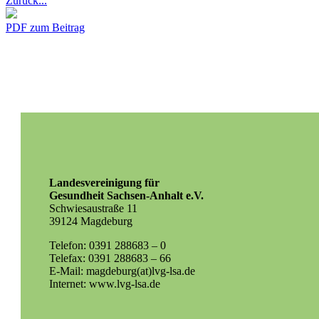
Zurück...
PDF zum Beitrag
Landesvereinigung für
Gesundheit Sachsen-Anhalt e.V.
Schwiesaustraße 11
39124 Magdeburg
Telefon: 0391 288683 – 0
Telefax: 0391 288683 – 66
E-Mail: magdeburg(at)lvg-lsa.de
Internet: www.lvg-lsa.de