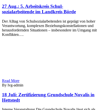
27 Aug.:
5. Arbeitskreis Schul-
sozialarbeitende im Landkreis Börde
Der Alltag von Schulsozialarbeitenden ist geprägt von hoher
Verantwortung, komplexen Beziehungskonstellationen und
herausfordernden Situationen – insbesondere im Umgang mit
Konflikten….
Read More
By lvg-admin
18 Juli:
Zertifizierung Grundschule Novalis in
Hettstedt
Interne Veranstaltung Die Grundschule Novalis lässt sich als