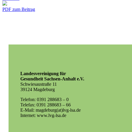
PDF zum Beitrag
Landesvereinigung für
Gesundheit Sachsen-Anhalt e.V.
Schwiesaustraße 11
39124 Magdeburg
Telefon: 0391 288683 – 0
Telefax: 0391 288683 – 66
E-Mail: magdeburg(at)lvg-lsa.de
Internet: www.lvg-lsa.de