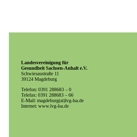
Landesvereinigung für
Gesundheit Sachsen-Anhalt e.V.
Schwiesaustraße 11
39124 Magdeburg
Telefon: 0391 288683 – 0
Telefax: 0391 288683 – 66
E-Mail: magdeburg(at)lvg-lsa.de
Internet: www.lvg-lsa.de