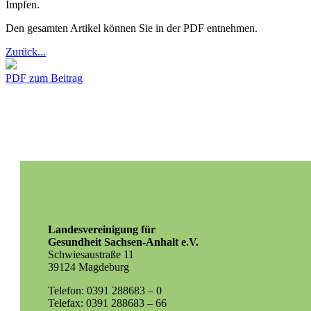
Impfen.
Den gesamten Artikel können Sie in der PDF entnehmen.
Zurück...
PDF zum Beitrag
Landesvereinigung für
Gesundheit Sachsen-Anhalt e.V.
Schwiesaustraße 11
39124 Magdeburg
Telefon: 0391 288683 – 0
Telefax: 0391 288683 – 66